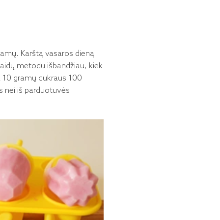
ramų. Karštą vasaros dieną
laidų metodu išbandžiau, kiek
yra 10 gramų cukraus 100
us nei iš parduotuvės