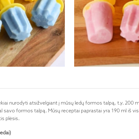
iai nurodyti atsižvelgiant į mūsų ledų formos talpą, t.y. 200 m
al savo formos talpą. Mūsų receptai paprastai yra 190 ml iš viso, 
is plėsis.
ledai)