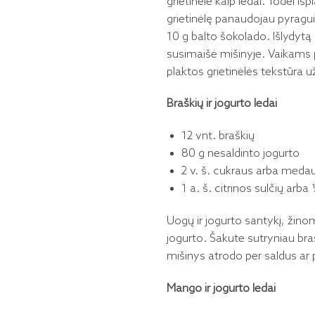
grietinėlė kaip ledai. Todėl išp
grietinėlę panaudojau pyragui.
10 g balto šokolado. Išlydytą 
susimaišė mišinyje. Vaikams pa
plaktos grietinėlės tekstūra už
Braškių ir jogurto ledai
12 vnt. braškių
80 g nesaldinto jogurto
2 v. š. cukraus arba medau
1 a. š. citrinos sulčių arba
Uogų ir jogurto santykį, žinom
jogurto. Šakute sutryniau braš
mišinys atrodo per saldus ar pe
Mango ir jogurto ledai