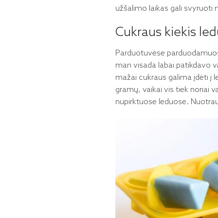
užšalimo laikas gali svyruoti n
Cukraus kiekis le
Parduotuvėse parduodamuose 
man visada labai patikdavo va
mažai cukraus galima įdėti į 
gramų, vaikai vis tiek noriai 
nupirktuose leduose. Nuotrau