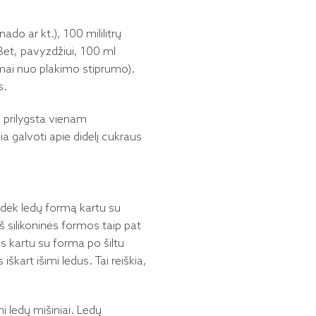
ado ar kt.), 100 mililitrų
Bet, pavyzdžiui, 100 ml
omai nuo plakimo stiprumo).
s.
i prilygsta vienam
a galvoti apie didelį cukraus
lį dėk ledų formą kartu su
iš silikoninės formos taip pat
s kartu su forma po šiltu
škart išimi ledus. Tai reiškia,
ni ledų mišiniai. Ledų