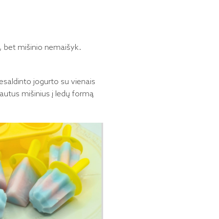
ų, bet mišinio nemaišyk.
esaldinto jogurto su vienais
 gautus mišinius į ledų formą