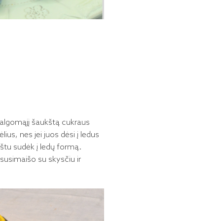
 valgomąjį šaukštą cukraus
lius, nes jei juos dėsi į ledus
ukštu sudėk į ledų formą.
k susimaišo su skysčiu ir