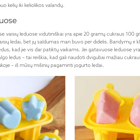
uo kelių iki keliolikos valandų.
duose
vaisių leduose vidutiniškai yra apie 20 gramų cukraus 100 g
isių ledai, bet jų saldumas man buvo per didelis. Bandymų ir k
ledus, kad jie vis dar patiktų vaikams. Jei gatavuose leduose 
valgo ledus – tai reiškia, kad gali naudoti dvigubai mažiau cukra
koje – iš mūsų mišinių pagaminti jogurto ledai.