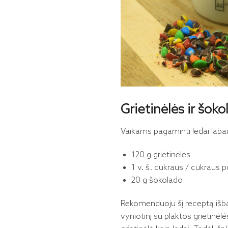
Grietinėlės ir šoko
Vaikams pagaminti ledai labai
120 g grietinėlės
1 v. š. cukraus / cukraus 
20 g šokolado
Rekomenduoju šį receptą išban
vyniotinį su plaktos grietinėl