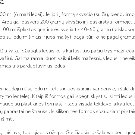
ma
ml (6 maži ledai). Jei įpili į formą skysčio (sulčių, pieno, limon
rba gali pasverti 200 gramų skysčio ir jį paskirstyti formoje. 
100 ml išplaktos grietinėlės sveria tik 40–60 gramų (priklaus
i su ledų mišiniais ir juos maišyti pagal tūrį, o ne pagal gramu
a vaikui džiaugtis ledais kelis kartus, tuo pačiu trys maži leda
liui. Galima ramiai duoti vaikui kelis mažesnius ledus ir nereiki
ydamas tris parduotuvinius ledus.
ei naudoji mūsų ledų miltelius ir juos ištirpini vandenyje, į šaldik
ymo lentele). Kitaip iš formos gali išbėgti skystis. Išimti ledus 
audojau plastikines formas, ir tada visada tekdavo laikyti ledu
 paprastai neištrauksi. Iš silikoninės formos spaudžiant pirštais i
 išimti.
ų mišinys, tuo ilgiau jis užšąla. Greičiausiai užšąla vandeninges