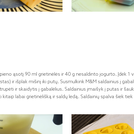
pieno ąsotį 90 ml grietinėlės ir 40 g nesaldinto jogurto. Įdėk 1
astas) ir išplak mišinį iki putų. Susmulkink M&M saldainius į gabalė
rupėti ir skaidytis į gabalėlius. Saldainius įmaišyk į putas ir ša
taip labai grietinėlišką ir saldų ledą. Saldainių spalva šiek tie