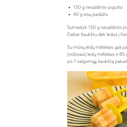
150 g nesaldinto jogurto
40 g irisų padažo
Sumaišyk 150 g nesaldinto jog
Dabar šaukštu dėk ledus į form
Su mūsų ledų milteliais gali 
(rožiniais) ledų milteliais ir 
po 1 valgomąjį šaukštą pakai