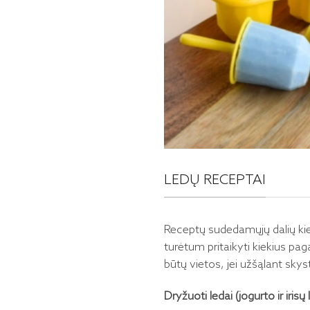
LEDŲ RECEPTAI
Receptų sudedamųjų dalių kiek
turėtum pritaikyti kiekius pag
būtų vietos, jei užšąlant skyst
Dryžuoti ledai (jogurto ir irisų 