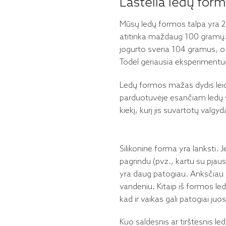
Lastella ledų for
Mūsų ledų formos talpa yra 200 
atitinka maždaug 100 gramų. A
jogurto sveria 104 gramus, o 
Todėl geriausia eksperimentuot
Ledų formos mažas dydis leidži
parduotuvėje esančiam ledų vaf
kiekį, kurį jis suvartotų valg
Silikoninė forma yra lanksti. J
pagrindu (pvz., kartu su pjaust
yra daug patogiau. Anksčiau n
vandeniu. Kitaip iš formos ledų
kad ir vaikas gali patogiai juos
Kuo saldesnis ar tirštesnis led