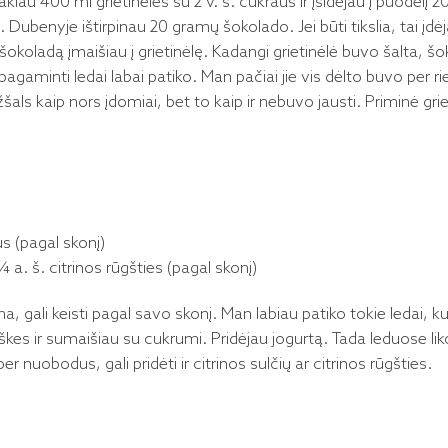
lakiau 400 ml grietinėlės su 2 v. š. cukraus ir įsidėjau į puodelį 200
 Dubenyje ištirpinau 20 gramų šokolado. Jei būti tikslia, tai įdėj
šokoladą įmaišiau į grietinėlę. Kadangi grietinėlė buvo šalta, šo
gaminti ledai labai patiko. Man pačiai jie vis dėlto buvo per rie
šals kaip nors įdomiai, bet to kaip ir nebuvo jausti. Priminė grie
s (pagal skonį)
 ¼ a. š. citrinos rūgšties (pagal skonį)
a, gali keisti pagal savo skonį. Man labiau patiko tokie ledai, k
kes ir sumaišiau su cukrumi. Pridėjau jogurtą. Tada leduose liko 
r nuobodus, gali pridėti ir citrinos sulčių ar citrinos rūgšties.