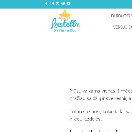
Skip
to
PARDUOTU
content
VERSLO 
Mūsų vaikams vienas iš mėgsta
mažiau saldžių ir sveikesnių 
Toliau sužinosi, kokie ledai v
ir ledų lazdeles.