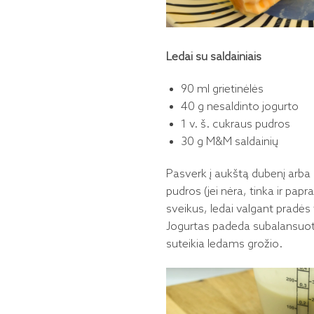
Ledai su saldainiais
90 ml grietinėlės
40 g nesaldinto jogurto
1 v. š. cukraus pudros
30 g M&M saldainių
Pasverk į aukštą dubenį arba 
pudros (jei nėra, tinka ir papr
sveikus, ledai valgant pradės t
Jogurtas padeda subalansuoti ki
suteikia ledams grožio.