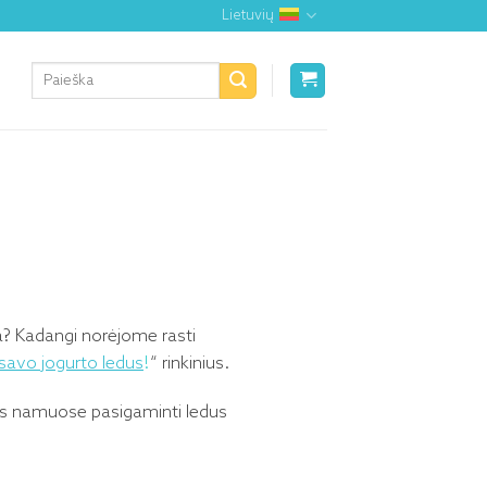
Lietuvių
Ieškoti:
a? Kadangi norėjome rasti
savo jogurto ledus
!
“ rinkinius.
 pats namuose pasigaminti ledus