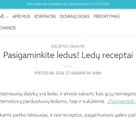
Nemokamas pristatymas užsakymams virš 50 EUR
VĖ
APIE MUS
KONTAKTAI
DOVANŲ GIDAS
PRISTATYMAS
DOVANOS
RECEPTAI VAIKAMS
Pasigaminkite ledus! Ledų receptai
POSTED ON
2026 27 VASARIO
BY
ANN
miausių dalykų yra ledai, ir atvirai sakant, kas gi jų nemėgst
alternatyvų parduotuvių ledams, taip ir sukūrėme „
Pasigamink 
aikams patiko labiausiai, ir rasi receptus, pagal kuriuos galėsi