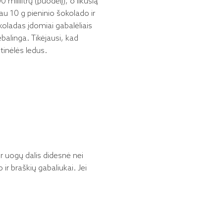
 mililitrų (puodelį), o likusią
au 10 g pieninio šokolado ir
koladas įdomiai gabalėliais
balinga. Tikėjausi, kad
tinėlės ledus.
ur uogų dalis didesnė nei
ir braškių gabaliukai. Jei