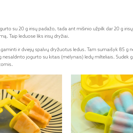
urto su 20 g irisų padažo, tada ant mišinio užpilk dar 20 g iris
ą. Taip leduose liks irisų dryžiai.
pagaminti ir dviejų spalvų dryžuotus ledus. Tam sumaišyk 85 g n
85 g nesaldinto jogurto su kitais (mėlynais) ledų milteliais. Sudėk
tomis.