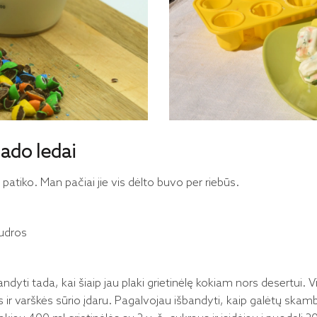
lado ledai
 patiko. Man pačiai jie vis dėlto buvo
per riebūs
.
pudros
dyti tada, kai šiaip jau plaki grietinėlę kokiam nors desertui.
ės ir varškės sūrio įdaru. Pagalvojau išbandyti, kaip galėtų skamb